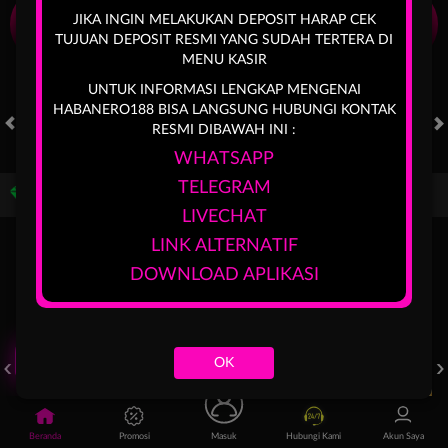
IDR
12,736,318,155
JIKA INGIN MELAKUKAN DEPOSIT HARAP CEK
TUJUAN DEPOSIT RESMI YANG SUDAH TERTERA DI
MENU KASIR
UNTUK INFORMASI LENGKAP MENGENAI
HABANERO188 BISA LANGSUNG HUBUNGI KONTAK
RESMI DIBAWAH INI :
HOT GAMES
X100
SLOTS
LIVE CASINO
RACE
WHATSAPP
TELEGRAM
Game Populer
LIVECHAT
LINK ALTERNATIF
DOWNLOAD APLIKASI
Gates of Olympus POP
Storm of Seth 2
Goyang Gaib
Mahjong 
OK
Beranda
Promosi
Masuk
Hubungi Kami
Akun Saya