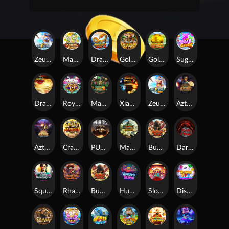
Zeustrike
Mahjong Roar
Dragon Chi's Quest 2
Golden Egypt
Golden Football
Sugar Crush
Dragon Chi’s Quest
Royal Ace
Maya: Elemental Totem 2
Xiang Qi Ways 2
Zeustrike Xmas
Aztec: Gold Temple
Aztec: Bonus Hunt
Crazy Bounty: Jackpot
PUBG2
Maya: Elemental Totem
Buffalo Rush
Dark Ritual
Squid Game 2: Mukunghwa
Rhapsody of Muertos
Buffalo Rush HIGHROLLER
Hungry Slime
Slotto 4D
Disco 777 Hold and Win