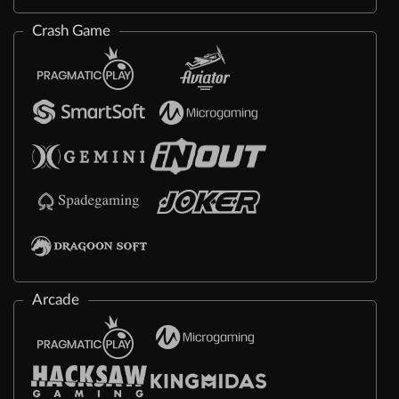
Crash Game
Arcade