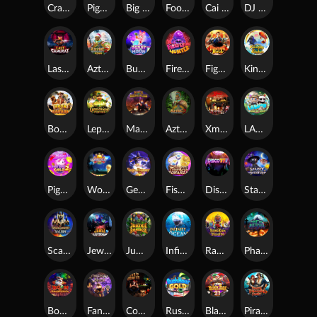
Crazy Bounty
Piggy Bank Gold
Big Net Bass
Football Fever
Cai Shen Fortune
DJ Fever
Last Samurai
Aztec: Bonus Hunt 2 Xmas
Bunny to the Moon
Firefly Hunter
Fighting Bull
Kingyo Riches
Book of Safari
Leprechaun’s Fortune
Mace of Hercules
Aztec: Bonus Hunt 2
Xmas Gift Delight
LABUBU: Fall In Wild
Piggy Bank Gold 2
World Cup Final
Genie Mystery
Fish Prawn Crab Bonanza
Disco 777
Starry Adventure
Scale of Heaven: Anubis
Jewel Mastermind
Jumanji Bonanza
Infinity Ocean
Ramakien Blessing
Phantom Multiplier
Boom of Prosperity
Fantastic Beast
Cookie Hunter
Rush Hour Gold
BlackJack21
Pirate Treasure Hunt