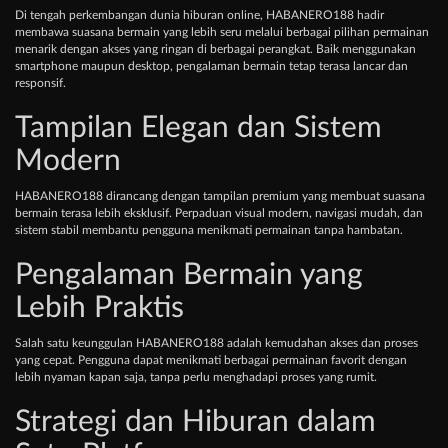
Di tengah perkembangan dunia hiburan online, HABANERO188 hadir
membawa suasana bermain yang lebih seru melalui berbagai pilihan permainan
menarik dengan akses yang ringan di berbagai perangkat. Baik menggunakan
smartphone maupun desktop, pengalaman bermain tetap terasa lancar dan
responsif.
Tampilan Elegan dan Sistem
Modern
HABANERO188 dirancang dengan tampilan premium yang membuat suasana
bermain terasa lebih eksklusif. Perpaduan visual modern, navigasi mudah, dan
sistem stabil membantu pengguna menikmati permainan tanpa hambatan.
Pengalaman Bermain yang
Lebih Praktis
Salah satu keunggulan HABANERO188 adalah kemudahan akses dan proses
yang cepat. Pengguna dapat menikmati berbagai permainan favorit dengan
lebih nyaman kapan saja, tanpa perlu menghadapi proses yang rumit.
Strategi dan Hiburan dalam