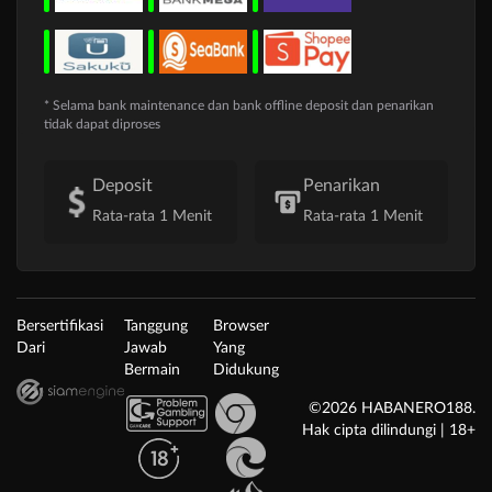
* Selama bank maintenance dan bank offline deposit dan penarikan
tidak dapat diproses
Deposit
Penarikan
Rata-rata 1 Menit
Rata-rata 1 Menit
Bersertifikasi
Tanggung
Browser
Dari
Jawab
Yang
Bermain
Didukung
©2026 HABANERO188.
Hak cipta dilindungi | 18+