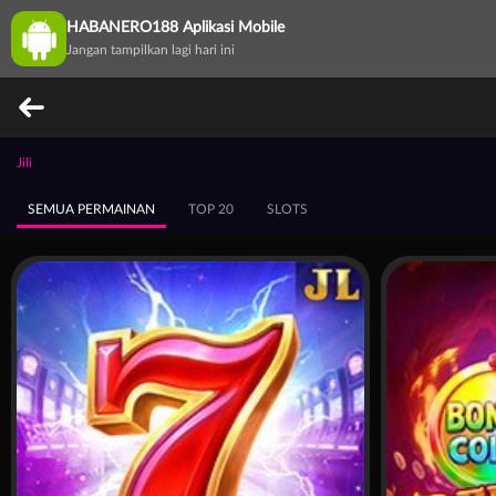
HABANERO188 Aplikasi Mobile
Jangan tampilkan lagi hari ini
Jili
SEMUA PERMAINAN
TOP 20
SLOTS