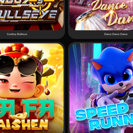
Cowboy Bullseye
Dance Dance Dance