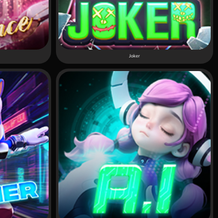
Joker