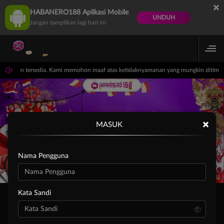
×
HABANERO188 Aplikasi Mobile
UNDUH
Jangan tampilkan lagi hari ini
 tidak akan tersedia. Kami memohon maaf atas ketidaknyamanan yang mungkin ditimbu
×
MASUK
Nama Pengguna
Kata Sandi
JACKPOT
PLAY